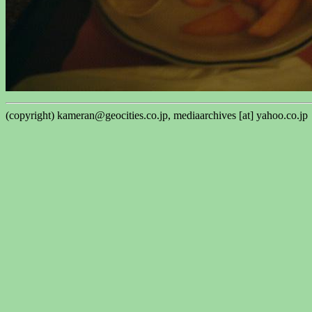
(copyright) kameran@geocities.co.jp, mediaarchives [at] yahoo.co.jp