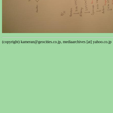
(copyright) kameran@geocities.co.jp, mediaarchives [at] yahoo.co.jp