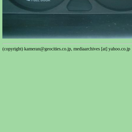
(copyright) kameran@geocities.co.jp, mediaarchives [at] yahoo.co.jp