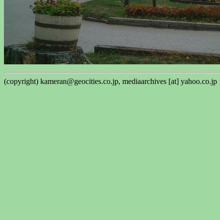
(copyright) kameran@geocities.co.jp, mediaarchives [at] yahoo.co.jp