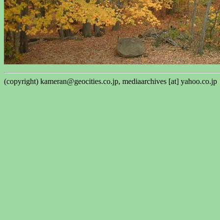
(copyright) kameran@geocities.co.jp, mediaarchives [at] yahoo.co.jp