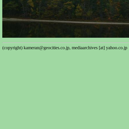
(copyright) kameran@geocities.co.jp, mediaarchives [at] yahoo.co.jp