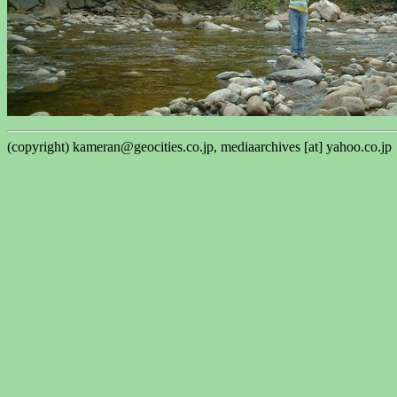
(copyright) kameran@geocities.co.jp, mediaarchives [at] yahoo.co.jp