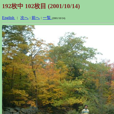
192枚中 102枚目 (2001/10/14)
English
：
次へ
:
前へ
:
一覧
(2001/10/14)