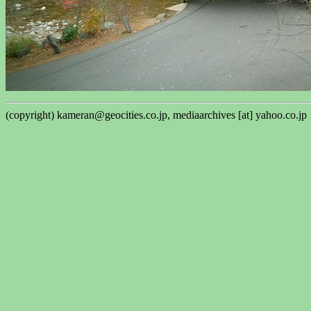
(copyright) kameran@geocities.co.jp, mediaarchives [at] yahoo.co.jp