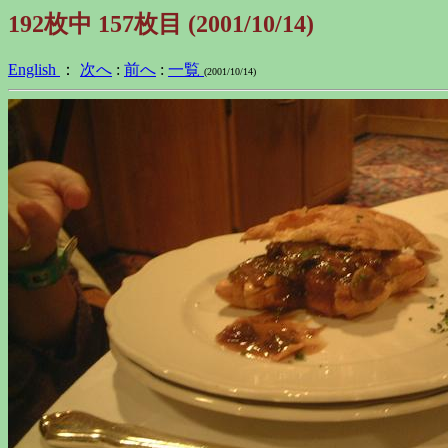
192枚中 157枚目 (2001/10/14)
English
：
次へ
:
前へ
:
一覧
(2001/10/14)