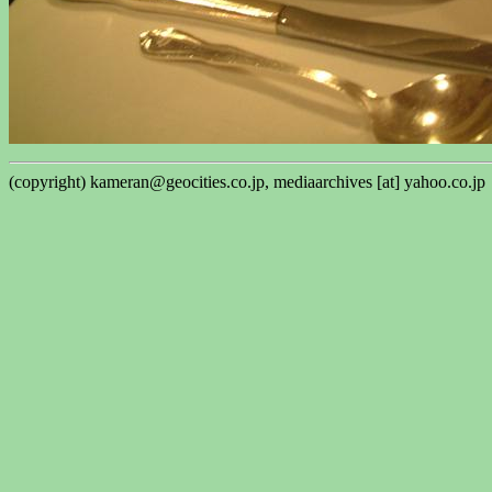
(copyright) kameran@geocities.co.jp, mediaarchives [at] yahoo.co.jp