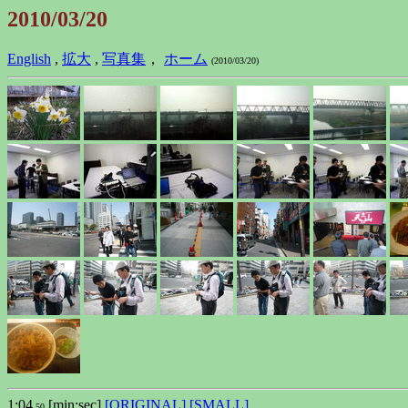
2010/03/20
English
,
拡大
,
写真集
，
ホーム
(2010/03/20)
1:04
[min:sec]
[ORIGINAL]
[SMALL]
.50