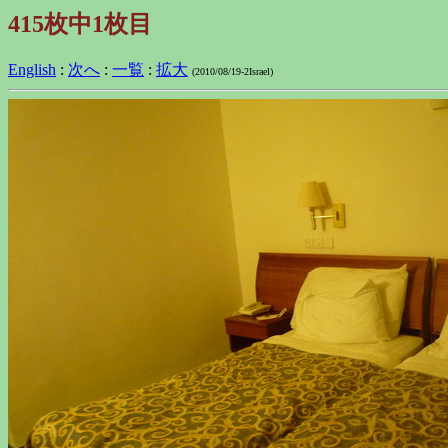
415枚中1枚目
English
:
次へ
:
一覧
:
拡大
(2010/08/19-2Israel)