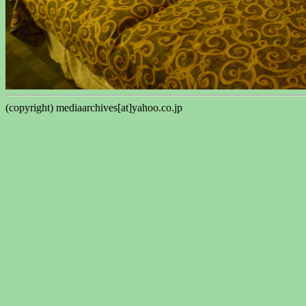
(copyright) mediaarchives[at]yahoo.co.jp