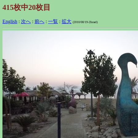
415枚中20枚目
English
:
次へ
:
前へ
:
一覧
:
拡大
(2010/08/19-2Israel)