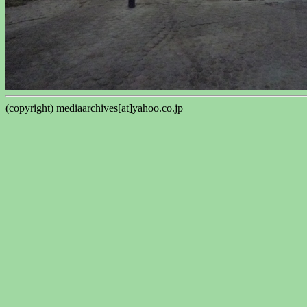
(copyright) mediaarchives[at]yahoo.co.jp