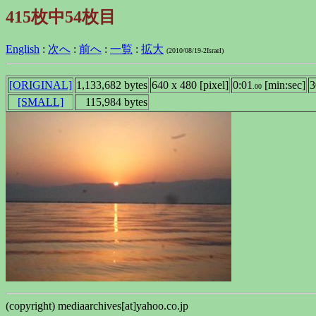
415枚中54枚目
English
:
次へ
:
前へ
:
一覧
:
拡大
(2010/08/19-2Israel)
[ORIGINAL]
1,133,682 bytes
640 x 480 [pixel]
0:01
[min:sec]
3
.00
[SMALL]
115,984 bytes
(copyright) mediaarchives[at]yahoo.co.jp