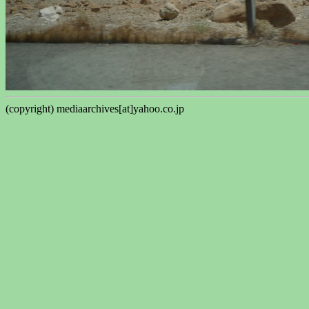
(copyright) mediaarchives[at]yahoo.co.jp