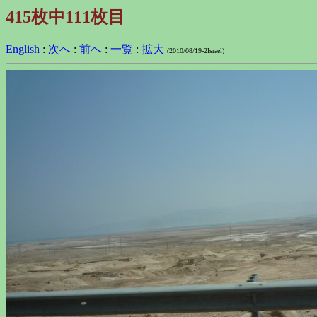
415枚中111枚目
English
:
次へ
:
前へ
:
一覧
:
拡大
(2010/08/19-2Israel)