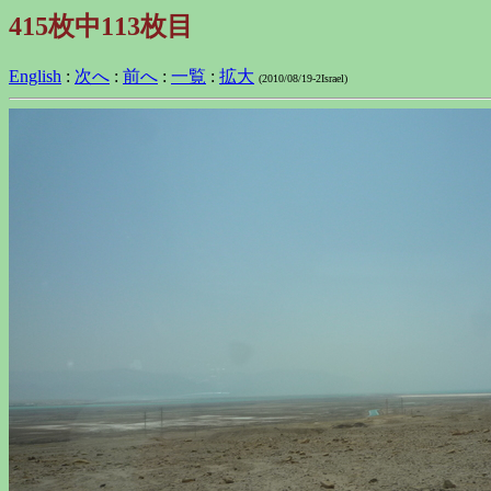
415枚中113枚目
English
:
次へ
:
前へ
:
一覧
:
拡大
(2010/08/19-2Israel)