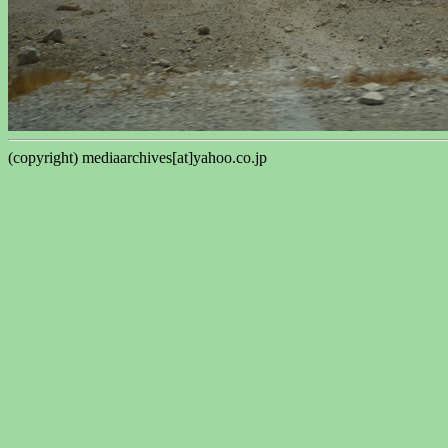
(copyright) mediaarchives[at]yahoo.co.jp