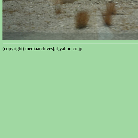
(copyright) mediaarchives[at]yahoo.co.jp