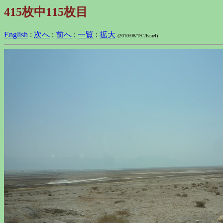
415枚中115枚目
English
:
次へ
:
前へ
:
一覧
:
拡大
(2010/08/19-2Israel)