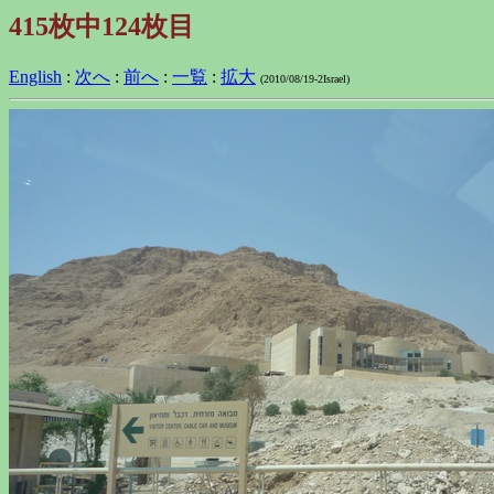
415枚中124枚目
English
:
次へ
:
前へ
:
一覧
:
拡大
(2010/08/19-2Israel)