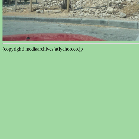
(copyright) mediaarchives[at]yahoo.co.jp