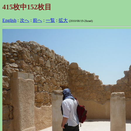
415枚中152枚目
English
:
次へ
:
前へ
:
一覧
:
拡大
(2010/08/19-2Israel)