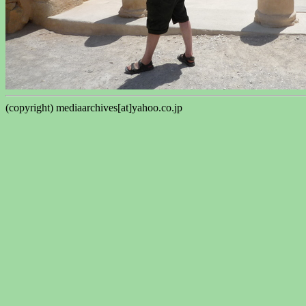
(copyright) mediaarchives[at]yahoo.co.jp