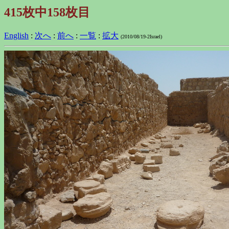
415枚中158枚目
English
:
次へ
:
前へ
:
一覧
:
拡大
(2010/08/19-2Israel)