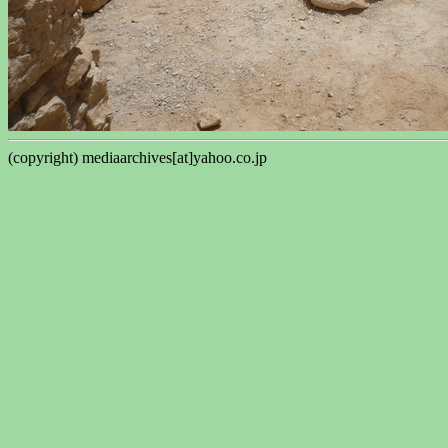
(copyright) mediaarchives[at]yahoo.co.jp