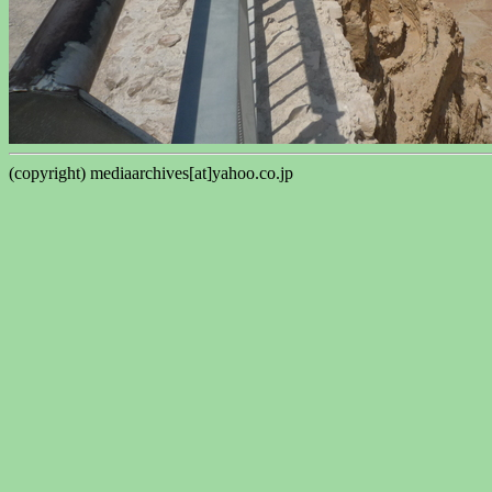
(copyright) mediaarchives[at]yahoo.co.jp