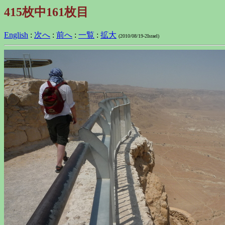
415枚中161枚目
English
:
次へ
:
前へ
:
一覧
:
拡大
(2010/08/19-2Israel)