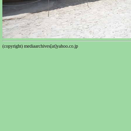
(copyright) mediaarchives[at]yahoo.co.jp