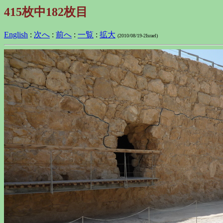
415枚中182枚目
English
:
次へ
:
前へ
:
一覧
:
拡大
(2010/08/19-2Israel)