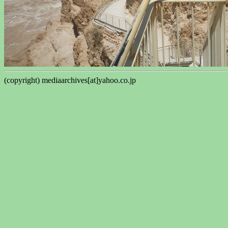
(copyright) mediaarchives[at]yahoo.co.jp