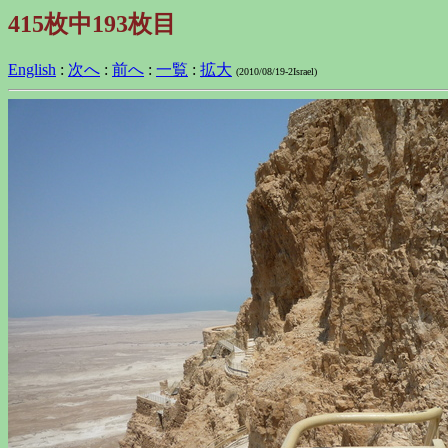
415枚中193枚目
English
:
次へ
:
前へ
:
一覧
:
拡大
(2010/08/19-2Israel)