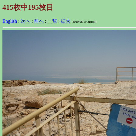
415枚中195枚目
English
:
次へ
:
前へ
:
一覧
:
拡大
(2010/08/19-2Israel)