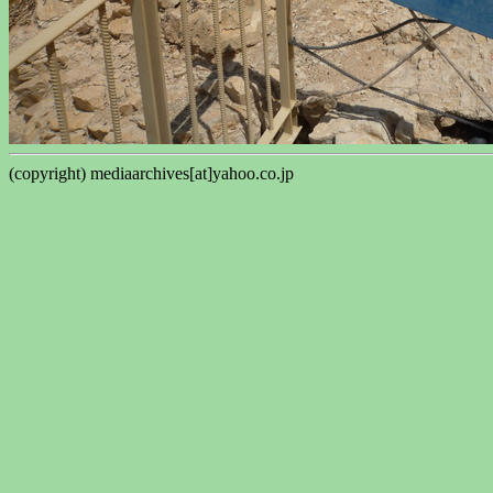
(copyright) mediaarchives[at]yahoo.co.jp