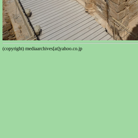
(copyright) mediaarchives[at]yahoo.co.jp