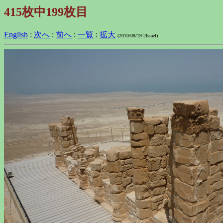
415枚中199枚目
English
:
次へ
:
前へ
:
一覧
:
拡大
(2010/08/19-2Israel)