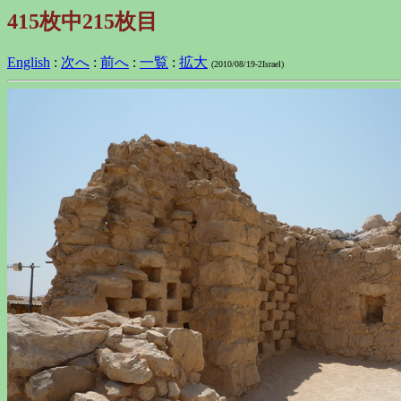
415枚中215枚目
English
:
次へ
:
前へ
:
一覧
:
拡大
(2010/08/19-2Israel)