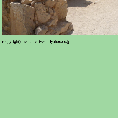
(copyright) mediaarchives[at]yahoo.co.jp