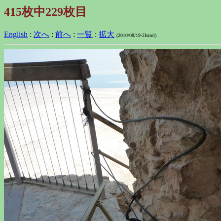
415枚中229枚目
English
:
次へ
:
前へ
:
一覧
:
拡大
(2010/08/19-2Israel)