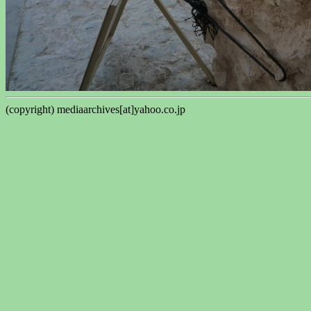
(copyright) mediaarchives[at]yahoo.co.jp