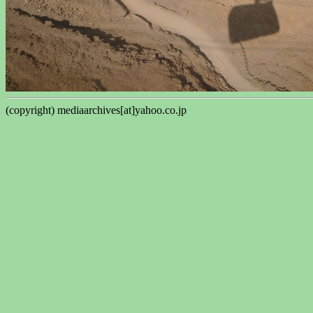
(copyright) mediaarchives[at]yahoo.co.jp