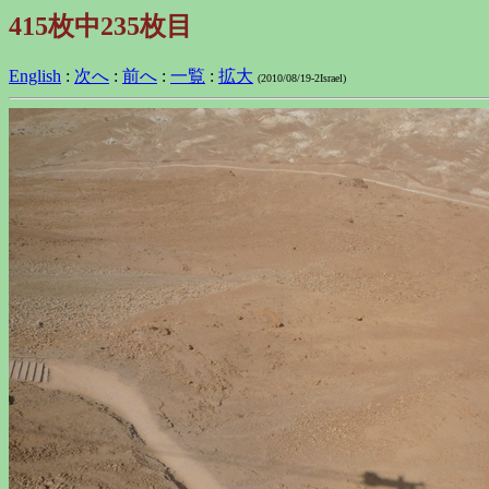
415枚中235枚目
English
:
次へ
:
前へ
:
一覧
:
拡大
(2010/08/19-2Israel)