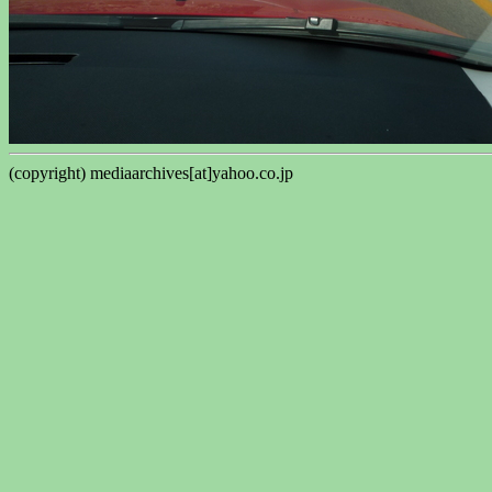
(copyright) mediaarchives[at]yahoo.co.jp