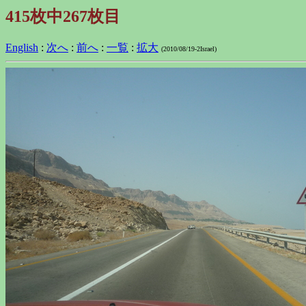
415枚中267枚目
English
:
次へ
:
前へ
:
一覧
:
拡大
(2010/08/19-2Israel)