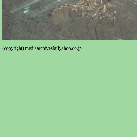
(copyright) mediaarchives[at]yahoo.co.jp