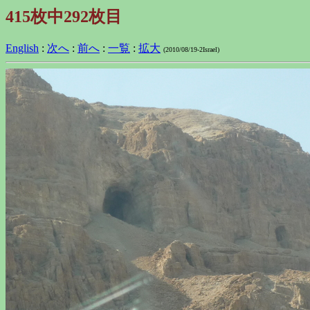
415枚中292枚目
English
:
次へ
:
前へ
:
一覧
:
拡大
(2010/08/19-2Israel)