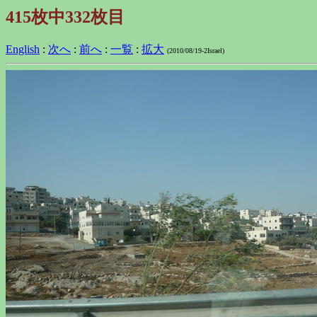
415枚中332枚目
English
:
次へ
:
前へ
:
一覧
:
拡大
(2010/08/19-2Israel)