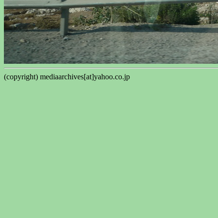
(copyright) mediaarchives[at]yahoo.co.jp