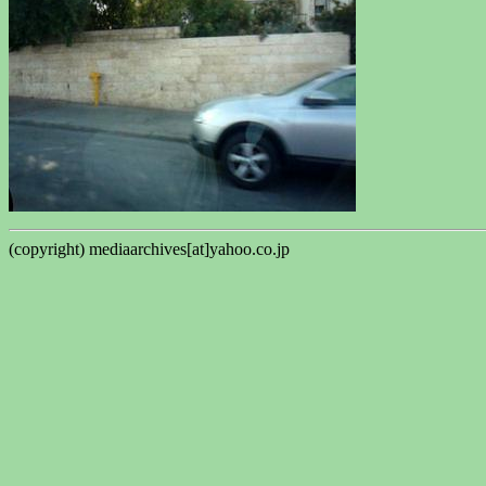
(copyright) mediaarchives[at]yahoo.co.jp