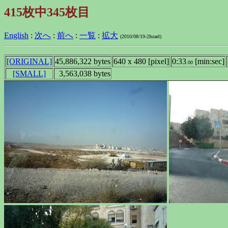
415枚中345枚目
English
:
次へ
:
前へ
:
一覧
:
拡大
(2010/08/19-2Israel)
[ORIGINAL]
45,886,322 bytes
640 x 480 [pixel]
0:33
[min:sec]
.00
[SMALL]
3,563,038 bytes