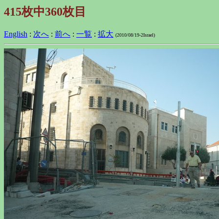
415枚中360枚目
English
:
次へ
:
前へ
:
一覧
:
拡大
(2010/08/19-2Israel)