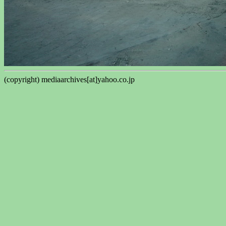
(copyright) mediaarchives[at]yahoo.co.jp