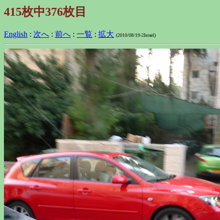
415枚中376枚目
English
:
次へ
:
前へ
:
一覧
:
拡大
(2010/08/19-2Israel)