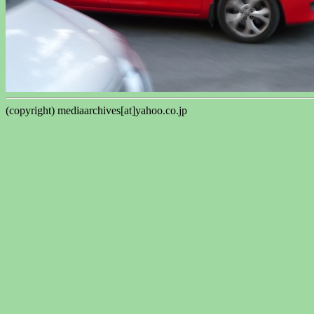
(copyright) mediaarchives[at]yahoo.co.jp