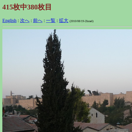
415枚中380枚目
English
:
次へ
:
前へ
:
一覧
:
拡大
(2010/08/19-2Israel)