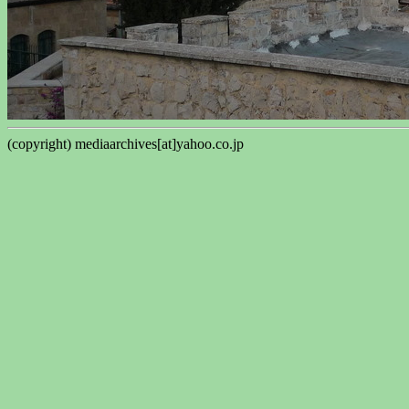
(copyright) mediaarchives[at]yahoo.co.jp