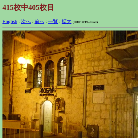
415枚中405枚目
English
:
次へ
:
前へ
:
一覧
:
拡大
(2010/08/19-2Israel)