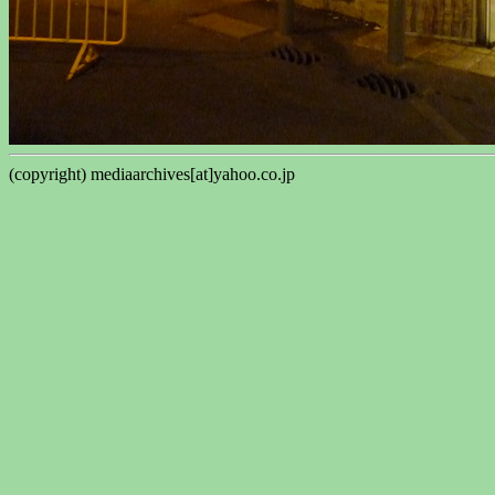
(copyright) mediaarchives[at]yahoo.co.jp