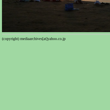
(copyright) mediaarchives[at]yahoo.co.jp