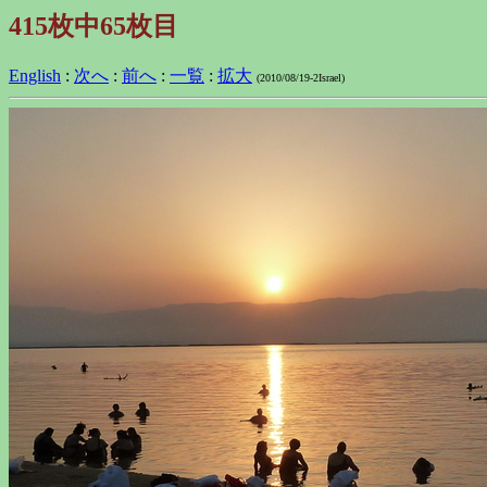
415枚中65枚目
English
:
次へ
:
前へ
:
一覧
:
拡大
(2010/08/19-2Israel)