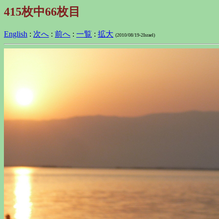
415枚中66枚目
English
:
次へ
:
前へ
:
一覧
:
拡大
(2010/08/19-2Israel)