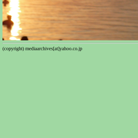
(copyright) mediaarchives[at]yahoo.co.jp