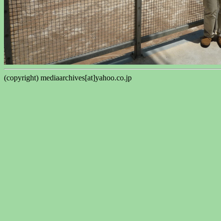
(copyright) mediaarchives[at]yahoo.co.jp