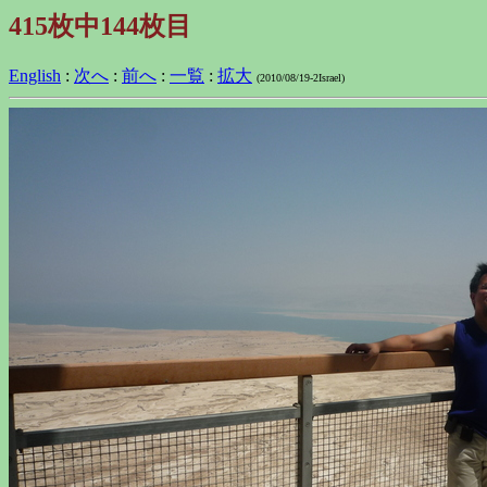
415枚中144枚目
English
:
次へ
:
前へ
:
一覧
:
拡大
(2010/08/19-2Israel)