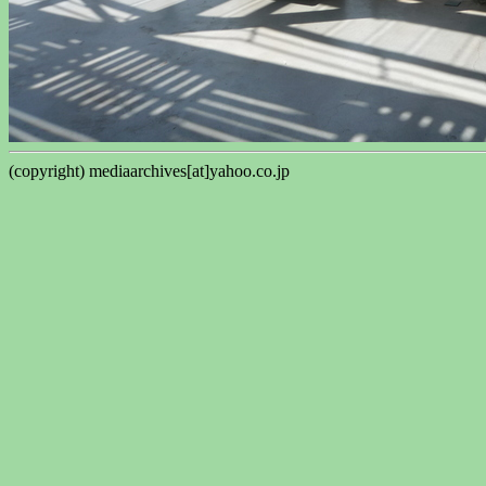
(copyright) mediaarchives[at]yahoo.co.jp