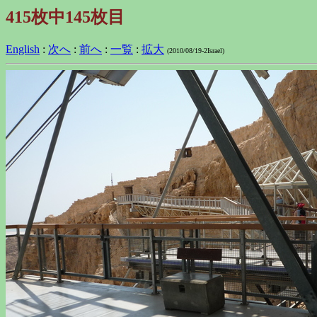
415枚中145枚目
English
:
次へ
:
前へ
:
一覧
:
拡大
(2010/08/19-2Israel)