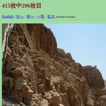
415枚中206枚目
English
:
次へ
:
前へ
:
一覧
:
拡大
(2010/08/19-2Israel)