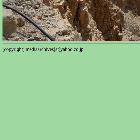
(copyright) mediaarchives[at]yahoo.co.jp