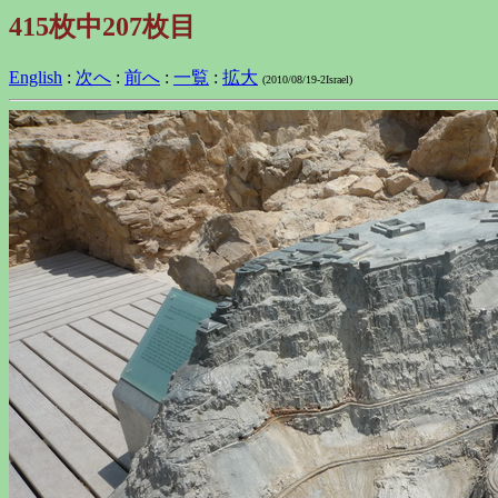
415枚中207枚目
English
:
次へ
:
前へ
:
一覧
:
拡大
(2010/08/19-2Israel)