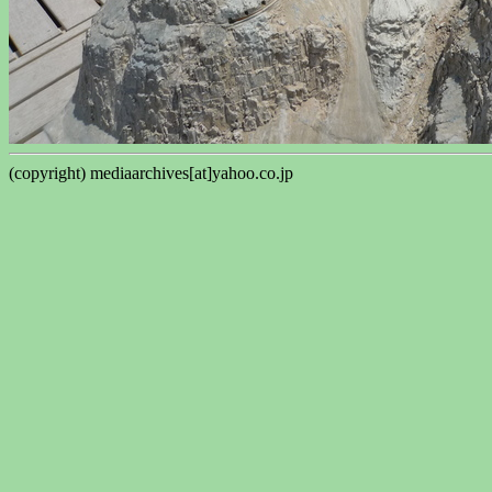
(copyright) mediaarchives[at]yahoo.co.jp