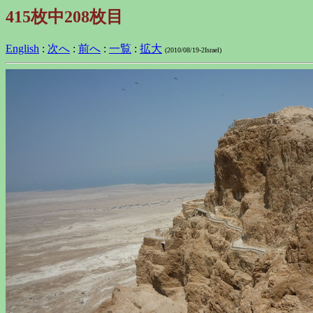
415枚中208枚目
English
:
次へ
:
前へ
:
一覧
:
拡大
(2010/08/19-2Israel)