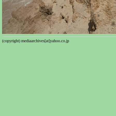
(copyright) mediaarchives[at]yahoo.co.jp