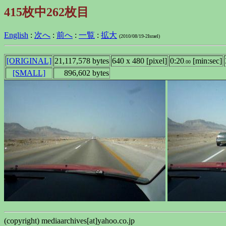
415枚中262枚目
English
:
次へ
:
前へ
:
一覧
:
拡大
(2010/08/19-2Israel)
[ORIGINAL]
21,117,578 bytes
640 x 480 [pixel]
0:20
[min:sec]
.00
[SMALL]
896,602 bytes
(copyright) mediaarchives[at]yahoo.co.jp