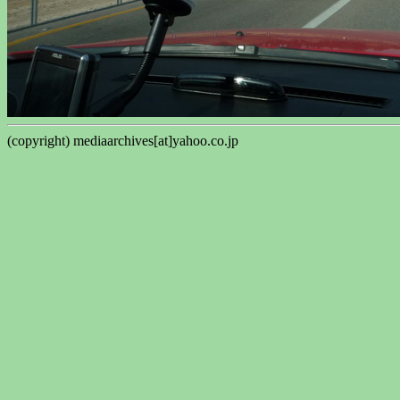
(copyright) mediaarchives[at]yahoo.co.jp