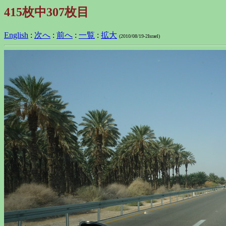
415枚中307枚目
English
:
次へ
:
前へ
:
一覧
:
拡大
(2010/08/19-2Israel)