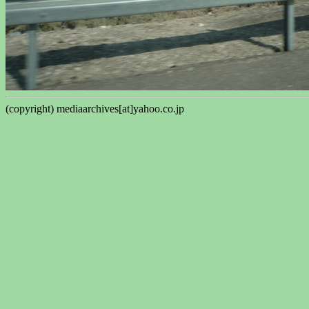
(copyright) mediaarchives[at]yahoo.co.jp