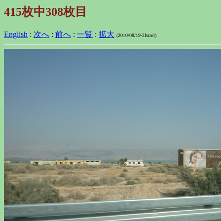
415枚中308枚目
English
:
次へ
:
前へ
:
一覧
:
拡大
(2010/08/19-2Israel)