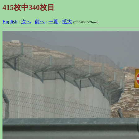
415枚中340枚目
English
:
次へ
:
前へ
:
一覧
:
拡大
(2010/08/19-2Israel)