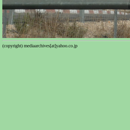
(copyright) mediaarchives[at]yahoo.co.jp